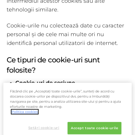
intermediul acestor cookies sau alte
tehnologii similare.
Cookie-urile nu colectează date cu caracter
personal și de cele mai multe ori nu
identifică personal utilizatorii de internet.
Ce tipuri de cookie-uri sunt
folosite?
Cookie-uri de sesiune
Făcând clic pe „Acceptați toate cookie-urile”, sunteți de acord cu
stocarea cookie-urilor pe dispozitivul dvs. pentru a îmbunătăți
Aceste cookies sunt stocate temporar în
navigarea pe site, pentru a analiza utilizarea site-ului și pentru a ajuta
eforturile noastre de marketing.
browser-ul web până când utilizatorul
Politica cookies
închide webbrowser-ul.
Setări cookie-uri
Accept toate cookie-urile
Cookie-uri persistente